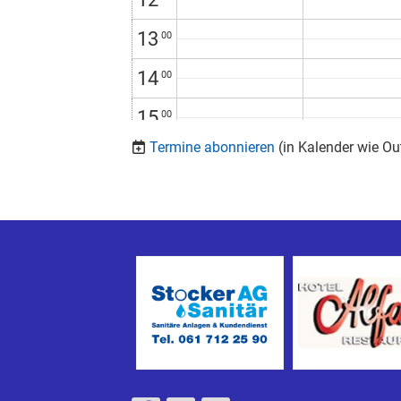
13
00
14
00
15
00
Termine abonnieren
(in Kalender wie Ou
16
00
17
00
18
00
19
00
20
00
21
00
22
00