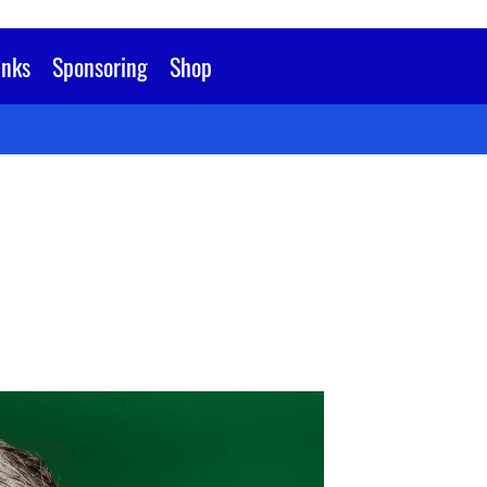
inks
Sponsoring
Shop