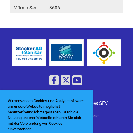
Mümin Sert
3606
Wir verwenden Cookies und Analysesoftware,
© Veteranen-Vereinigung NWS des SFV
um unsere Webseite möglichst
benutzerfreundlich zu gestalten. Durch die
erstellt mit ClubDesk Vereinssoftware
Nutzung unserer Webseite erklären Sie sich
mit der Verwendung von Cookies
einverstanden.